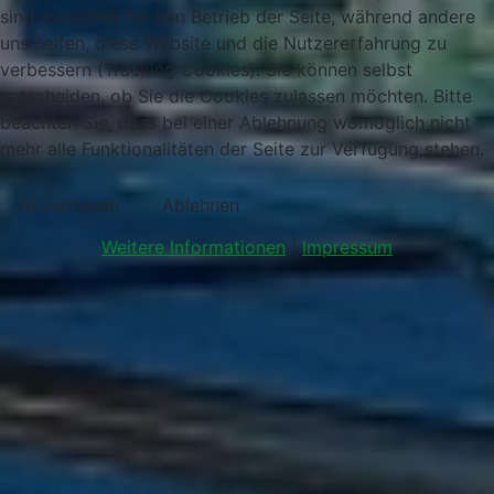
sind essenziell für den Betrieb der Seite, während andere
uns helfen, diese Website und die Nutzererfahrung zu
verbessern (Tracking Cookies). Sie können selbst
entscheiden, ob Sie die Cookies zulassen möchten. Bitte
beachten Sie, dass bei einer Ablehnung womöglich nicht
mehr alle Funktionalitäten der Seite zur Verfügung stehen.
Akzeptieren
Ablehnen
Weitere Informationen
|
Impressum