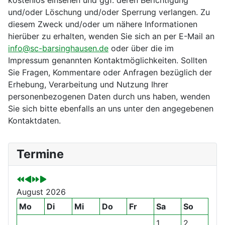
kostenlos einsehen und ggf. deren Berichtigung
und/oder Löschung und/oder Sperrung verlangen. Zu
diesem Zweck und/oder um nähere Informationen
hierüber zu erhalten, wenden Sie sich an per E-Mail an
info@sc-barsinghausen.de
oder über die im
Impressum genannten Kontaktmöglichkeiten. Sollten
Sie Fragen, Kommentare oder Anfragen bezüglich der
Erhebung, Verarbeitung und Nutzung Ihrer
personenbezogenen Daten durch uns haben, wenden
Sie sich bitte ebenfalls an uns unter den angegebenen
Kontaktdaten.
V
V
N
N
Termine
o
o
ä
ä
r
r
c
c
h
h
h
h
August 2026
e
e
s
s
r
r
t
t
Mo
Di
Mi
Do
Fr
Sa
So
i
i
e
e
1
2