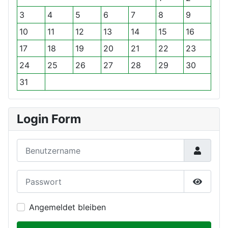
g
g
s
s
3
4
5
6
7
8
9
e
e
J
M
s
r
a
o
10
11
12
13
14
15
16
J
M
h
n
17
18
19
20
21
22
23
a
o
r
a
h
n
t
24
25
26
27
28
29
30
r
a
31
t
Login Form
Benutzername
Passwort
Passwor
Angemeldet bleiben